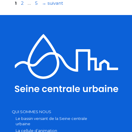
Navigation
Page
Page
Page
1
2
…
5
→
suivant
des
articles
QUI SOMMES NOUS
Le bassin versant de la Seine centrale
urbaine
La cellule d’animation