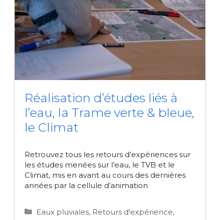
Réalisation d’études liés à
l’eau, la Trame verte & bleue,
le Climat
Retrouvez tous les retours d’expériences sur
les études menées sur l’eau, le TVB et le
Climat, mis en avant au cours des dernières
années par la cellule d’animation
Catégories
Eaux pluviales
,
Retours d'expérience
,