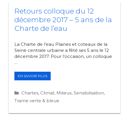
Retours colloque du 12
décembre 2017 – 5 ans de la
Charte de l’eau
La Charte de l’eau Plaines et coteaux de la
Seine centrale urbaine a fêté ses 5 ans le 12
décembre 2017. Pour l’occasion, un colloque
…
RETOURS
EN SAVOIR PLUS
COLLOQUE
DU
12
Catégories
Chartes
,
Climat
,
Milieux
,
Sensibilisation
,
DÉCEMBRE
2017
Trame verte & bleue
–
5
ANS
DE
LA
CHARTE