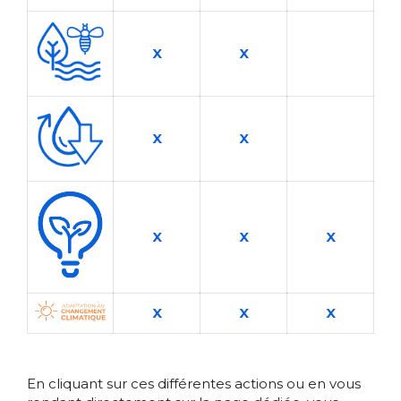
X
X
X
X
X
X
X
X
X
X
En cliquant sur ces différentes actions ou en vous