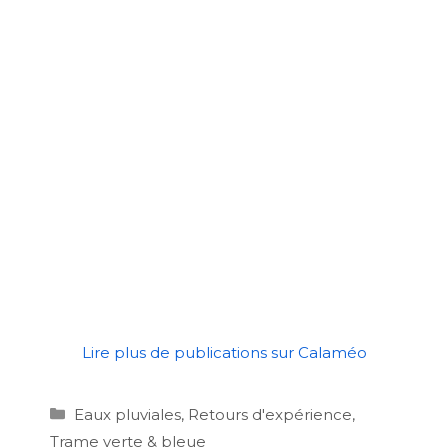
Lire plus de publications sur Calaméo
Catégories
Eaux pluviales
,
Retours d'expérience
,
Restauration de linéaires de berges aux étangs de Vil
Trame verte & bleue