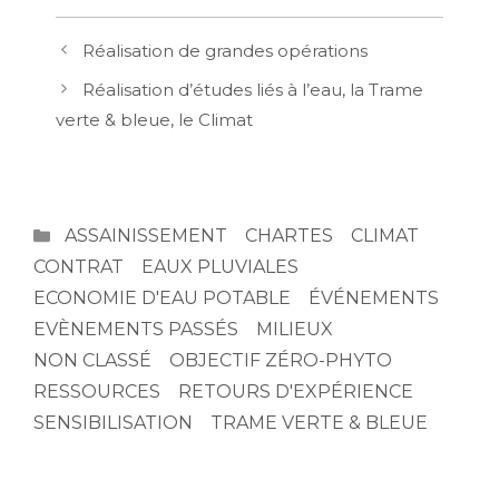
Restauration d’une zone humide à Montesson par le 
Restauration de la zone humide de l’étang vieux de S
Navigation
Réalisation de grandes opérations
des
Aménagements et restauration de berges par l’assoc
articles
Redécouverte de la Vieille Mer – Seine-Saint-Denis (
Réalisation d’études liés à l’eau, la Trame
Restauration du réseau hydrographique dans le Doma
verte & bleue, le Climat
Renaturation du plan d’eau du parc du Château et dé
Végétalisation de la Petite Ceinture parisienne du 
Restauration de berges de Seine sur l’île Saint-Germa
CATÉGORIES
ASSAINISSEMENT
CHARTES
CLIMAT
CONTRAT
EAUX PLUVIALES
ECONOMIE D'EAU POTABLE
ÉVÉNEMENTS
EVÈNEMENTS PASSÉS
MILIEUX
NON CLASSÉ
OBJECTIF ZÉRO-PHYTO
RESSOURCES
RETOURS D'EXPÉRIENCE
SENSIBILISATION
TRAME VERTE & BLEUE