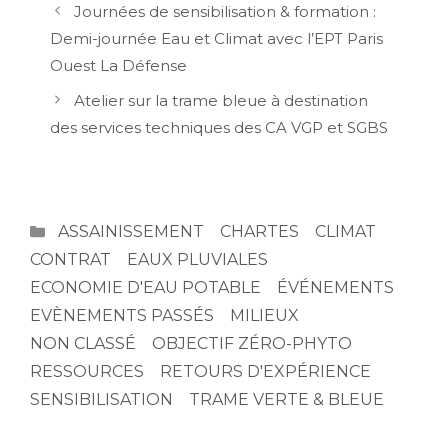
Journées de sensibilisation & formation :
des
Désimperméabilisation, végétalisation et sobriété po
articles
Végétalisation de la cour d’école des Eaux Vivres à Bi
Demi-journée Eau et Climat avec l’EPT Paris
Végétalisation de la cour d’école Jules Verne à Croiss
Ouest La Défense
Désimperméabilisation et innovations pour la cour 
Atelier sur la trame bleue à destination
Réaménagement et désimperméabilisation de la cour
des services techniques des CA VGP et SGBS
Désimperméabilisation et végétalisation de la cour d
Le programme Nature en Cour réalisé par la Ville de
Cour d’école maternelle du centre à Saint-Cloud (92
CATÉGORIES
ASSAINISSEMENT
CHARTES
CLIMAT
CONTRAT
EAUX PLUVIALES
ECONOMIE D'EAU POTABLE
ÉVÉNEMENTS
EVÈNEMENTS PASSÉS
MILIEUX
NON CLASSÉ
OBJECTIF ZÉRO-PHYTO
RESSOURCES
RETOURS D'EXPÉRIENCE
SENSIBILISATION
TRAME VERTE & BLEUE