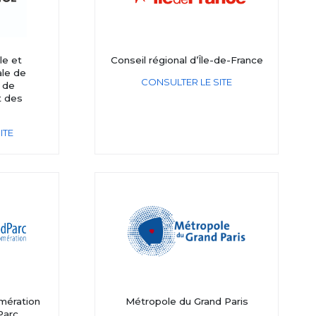
le et
Conseil régional d’Île-de-France
le de
CONSULTER LE SITE
 de
t des
ITE
mération
Métropole du Grand Paris
Parc