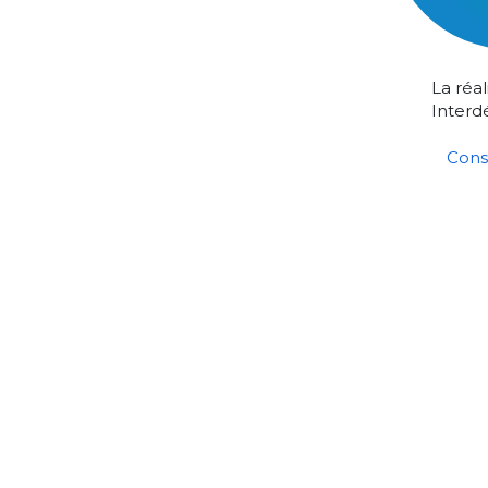
La réal
Interd
Consu