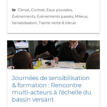
SENSIBILISATION
&
Catégories
Climat
,
Contrat
,
Eaux pluviales
,
FORMATION
:
Événements
,
Evènements passés
,
Milieux
,
RENCONTRE
Sensibilisation
,
Trame verte & bleue
D’ÉLUS
À
L’ÉCHELLE
DU
BASSIN
VERSANT
Journées de sensibilisation
& formation : Rencontre
multi-acteurs à l’échelle du
bassin versant