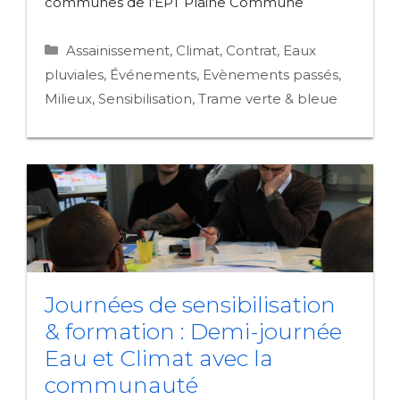
communes de l’EPT Plaine Commune
Catégories
Assainissement
,
Climat
,
Contrat
,
Eaux
pluviales
,
Événements
,
Evènements passés
,
Milieux
,
Sensibilisation
,
Trame verte & bleue
Journées de sensibilisation
& formation : Demi-journée
Eau et Climat avec la
communauté