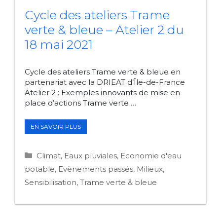
Cycle des ateliers Trame
verte & bleue – Atelier 2 du
18 mai 2021
Cycle des ateliers Trame verte & bleue en
partenariat avec la DRIEAT d’Île-de-France
Atelier 2 : Exemples innovants de mise en
place d’actions Trame verte …
CYCLE
EN SAVOIR PLUS
DES
ATELIERS
TRAME
Catégories
Climat
,
Eaux pluviales
,
Economie d'eau
VERTE
&
potable
,
Evènements passés
,
Milieux
,
BLEUE
Sensibilisation
,
Trame verte & bleue
–
ATELIER
2
DU
18
MAI