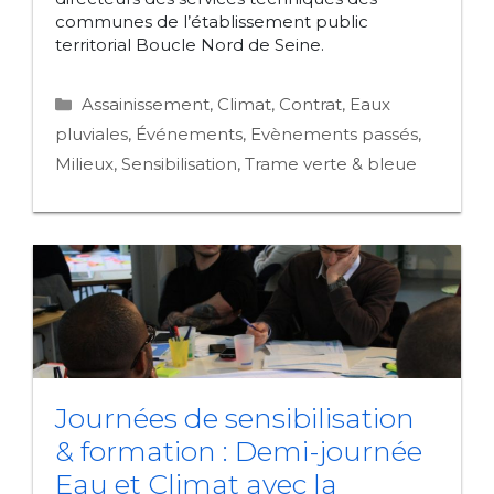
communes de l’établissement public
territorial Boucle Nord de Seine.
Catégories
Assainissement
,
Climat
,
Contrat
,
Eaux
pluviales
,
Événements
,
Evènements passés
,
Milieux
,
Sensibilisation
,
Trame verte & bleue
Journées de sensibilisation
& formation : Demi-journée
Eau et Climat avec la