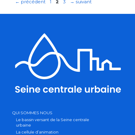
Navigation
Page
Page
Page
←
précédent
1
2
3
→
suivant
2021
des
articles
QUI SOMMES NOUS
Le bassin versant de la Seine centrale
urbaine
La cellule d’animation