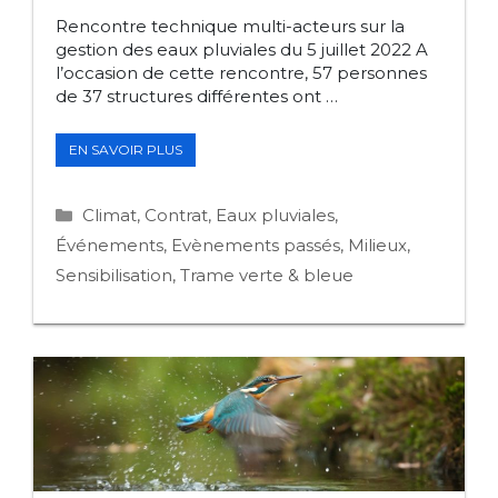
Rencontre technique multi-acteurs sur la
gestion des eaux pluviales du 5 juillet 2022 A
l’occasion de cette rencontre, 57 personnes
de 37 structures différentes ont …
JOURNÉES
EN SAVOIR PLUS
DE
SENSIBILISATION
&
Catégories
Climat
,
Contrat
,
Eaux pluviales
,
FORMATION
:
Événements
,
Evènements passés
,
Milieux
,
RENCONTRE
Sensibilisation
,
Trame verte & bleue
MULTI-
ACTEURS
À
L’ÉCHELLE
DU
BASSIN
VERSANT