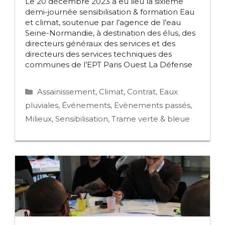
Le 20 décembre 2023 a eu lieu la sixième
demi-journée sensibilisation & formation Eau
et climat, soutenue par l’agence de l’eau
Seine-Normandie, à destination des élus, des
directeurs généraux des services et des
directeurs des services techniques des
communes de l’EPT Paris Ouest La Défense
Catégories
Assainissement
,
Climat
,
Contrat
,
Eaux
pluviales
,
Événements
,
Evènements passés
,
Milieux
,
Sensibilisation
,
Trame verte & bleue